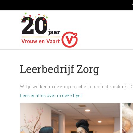
F
a
c
e
b
o
o
k
Leerbedrijf Zorg
Wil je werken in de zorg en actief leren in de praktijk? 
Lees er alles over in deze flyer