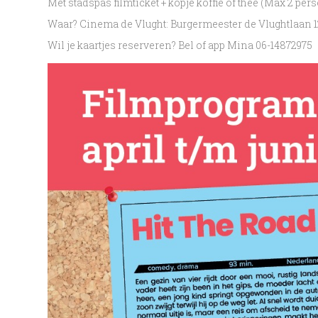
Met stadspas filmticket + kopje koffie of thee (Max 2 pe
Waar? Cinema de Vlught: Burgermeester de Vlughtlaan 1
Wil je kaartjes reserveren? Bel of app Mina 06-14872975