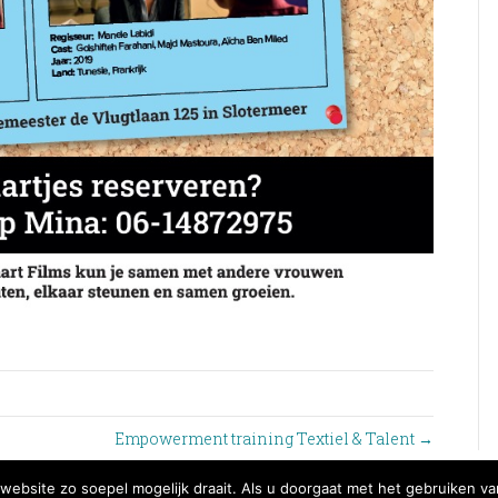
Empowerment training Textiel & Talent →
ebsite zo soepel mogelijk draait. Als u doorgaat met het gebruiken va