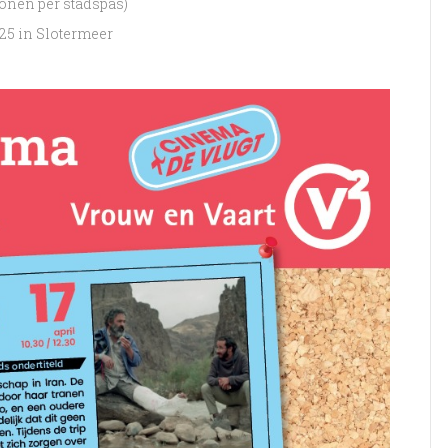
rsonen per stadspas)
25 in Slotermeer