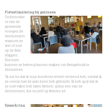
Fietsstimulering bij gezinnen
Onderzoeke
rs van de
gemeente
vroegen de
deelnemers
waarom ze
wel of niet
op de fiets
stappen.
Hiermee
kunnen ze betere plannen maken om fietsgebruik te
stimuleren.
‘Ik zie nu dat ik mijn kinderen teveel verwend heb, omdat ik
ze overal met de auto heen heb gebracht. Ik heb spijt dat ik
ze niet vaker heb laten fietsen’, aldus een van de
de
elnemers, die nu zelf op fietsles zit.
Spaarkring