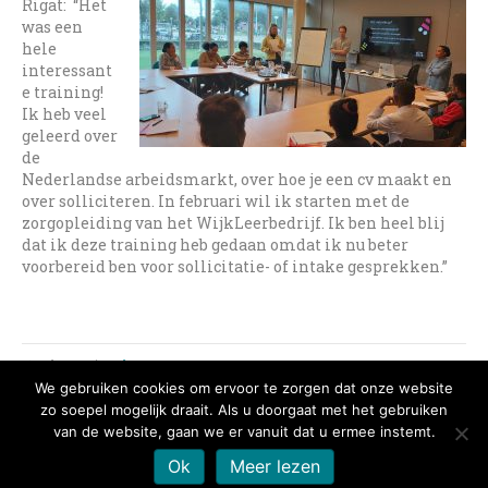
Rigat: “Het
was een
hele
interessant
e training!
Ik heb veel
geleerd over
de
Nederlandse arbeidsmarkt, over hoe je een cv maakt en
over solliciteren. In februari wil ik starten met de
zorgopleiding van het WijkLeerbedrijf. Ik ben heel blij
dat ik deze training heb gedaan omdat ik nu beter
voorbereid ben voor sollicitatie- of intake gesprekken.”
Geplaatst in
Algemeen
We gebruiken cookies om ervoor te zorgen dat onze website
← Herfstvakantie
Nieuwe trainingen over geldzaken →
zo soepel mogelijk draait. Als u doorgaat met het gebruiken
van de website, gaan we er vanuit dat u ermee instemt.
Ok
Meer lezen
Copyright SEZO - Vrouw en Vaart