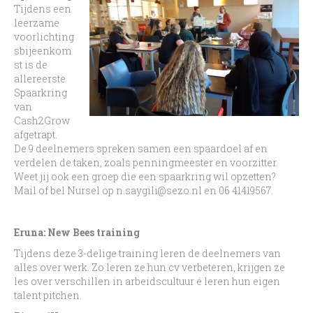
Tijdens een
leerzame
voorlichting
sbijeenkom
st is de
allereerste
Spaarkring
van
Cash2Grow
afgetrapt.
De 9 deelnemers spreken samen een spaardoel af en
verdelen de taken, zoals penningmeester en voorzitter.
Weet jij ook een groep die een spaarkring wil opzetten?
Mail of bel Nursel op n.saygili@sezo.nl en 06 41419567.
Eruna: New Bees training
Tijdens deze 3-delige training leren de deelnemers van
alles over werk. Zo leren ze hun cv verbeteren, krijgen ze
les over verschillen in arbeidscultuur é leren hun eigen
talent pitchen.