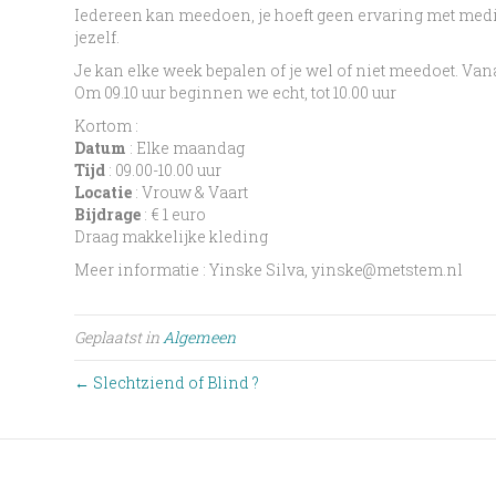
Iedereen kan meedoen, je hoeft geen ervaring met medit
jezelf.
Je kan elke week bepalen of je wel of niet meedoet. Vana
Om 09.10 uur beginnen we echt, tot 10.00 uur
Kortom :
Datum
: Elke maandag
Tijd
: 09.00-10.00 uur
Locatie
: Vrouw & Vaart
Bijdrage
: € 1 euro
Draag makkelijke kleding
Meer informatie : Yinske Silva, yinske@metstem.nl
Geplaatst in
Algemeen
← Slechtziend of Blind ?